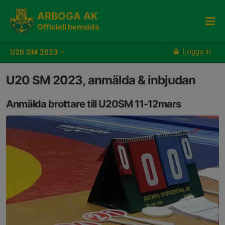
ARBOGA AK
Officiell hemsida
Logga in
U20 SM 2023
U20 SM 2023, anmälda & inbjudan
Anmälda brottare till U20SM 11-12mars