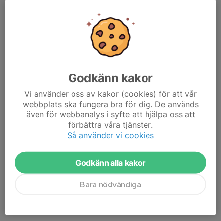
Sebastian Berggren Nygren Arboga AK
FS 125kg
Anmälda söndag 12 mars Antal brottare 48st Klubbar 27st
Godkänn kakor
WW 65kg 4st
Wilma Hoffman Sundsvall AIK
Vi använder oss av kakor (cookies) för att vår
Hedda Holm Helsingborgs Wrestling Team
webbplats ska fungera bra för dig. De används
Emelie Sand Kolsva IF Brottning
även för webbanalys i syfte att hjälpa oss att
Tilda Wanngård Väsby BK
förbättra våra tjänster.
Så använder vi cookies
WW 68kg 3st
Isabell Silander Helsingborgs Wrestling Team
Godkänn alla kakor
Alice Bertdahl Klippans BK
Therese Andersson Girlfighters BK
Bara nödvändiga
WW 72kg