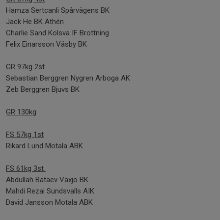
Hamza Sertcanli Spårvägens BK
Jack He BK Athén
Charlie Sand Kolsva IF Brottning
Felix Einarsson Väsby BK
GR 97kg 2st
Sebastian Berggren Nygren Arboga AK
Zeb Berggren Bjuvs BK
GR 130kg
FS 57kg 1st
Rikard Lund Motala ABK
FS 61kg 3st
Abdullah Bataev Växjö BK
Mahdi Rezai Sundsvalls AIK
David Jansson Motala ABK