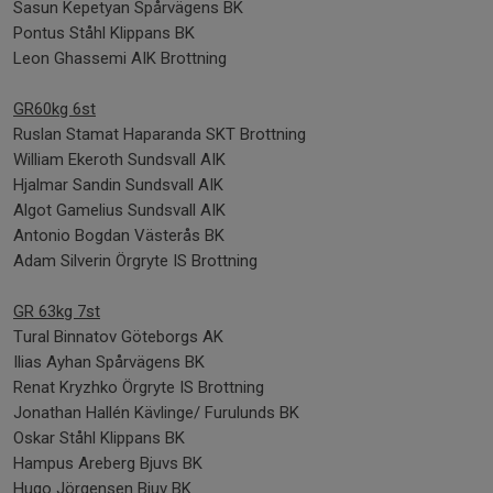
Sasun Kepetyan Spårvägens BK
Pontus Ståhl Klippans BK
Leon Ghassemi AIK Brottning
GR60kg 6st
Ruslan Stamat Haparanda SKT Brottning
William Ekeroth Sundsvall AIK
Hjalmar Sandin Sundsvall AIK
Algot Gamelius Sundsvall AIK
Antonio Bogdan Västerås BK
Adam Silverin Örgryte IS Brottning
GR 63kg 7st
Tural Binnatov Göteborgs AK
Ilias Ayhan Spårvägens BK
Renat Kryzhko Örgryte IS Brottning
Jonathan Hallén Kävlinge/ Furulunds BK
Oskar Ståhl Klippans BK
Hampus Areberg Bjuvs BK
Hugo Jörgensen Bjuv BK