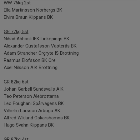
WW 76kg 2st
Ella Martinsson Norbergs BK
Elvira Braun Klippans BK
GR 77kg 5st
Nihad Abbasli IFK Linköpings BK
Alexander Gustafsson Västerås BK
Adam Strandner Örgryte IS Brottning
Rasmus Elofsson BK Ore
Axel Nilsson AIK Brottning
GR 82kg 6st
Johan Garbell Sundsvalls AIK
Teo Peterson Alebrottarna
Leo Foughani Spårvägens BK
Vilhelm Larsson Arboga AK
Alfred Wiklund Oskarshamns BK
Hugo Svahn Klippans BK
GR 87kg 4st