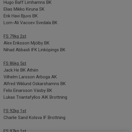
Hugo Baff Limhamns BK
Elias Mikko Kiruna SK
Erik Havi Bjuvs BK
Lom-Ali Vacoev Svedala BK
FS 79kg 2st
Alex Eriksson Mjölby BK
Nihad Abbasli IFK Linköpings BK
FS 86kg 5st
Jack He BK Athén
Vilhelm Larsson Arboga AK
Alfred Wiklund Oskarshamns BK
Felix Einarsson Väsby BK
Lukas Triantafyllos AIK Brottning
FS 92kg 1st
Charlie Sand Kolsva IF Brottning
FS 97kg 1st