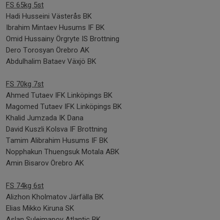
FS 65kg 5st
Hadi Husseini Västerås BK
Ibrahim Mintaev Husums IF BK
Omid Hussainy Örgryte IS Brottning
Dero Torosyan Örebro AK
Abdulhalim Bataev Växjö BK
FS 70kg 7st
Ahmed Tutaev IFK Linköpings BK
Magomed Tutaev IFK Linköpings BK
Khalid Jumzada IK Dana
David Kuszli Kolsva IF Brottning
Tamim Alibrahim Husums IF BK
Nopphakun Thuengsuk Motala ABK
Amin Bisarov Örebro AK
FS 74kg 6st
Alizhon Kholmatov Järfälla BK
Elias Mikko Kiruna SK
Aslan Suleimanov Atlantic BK