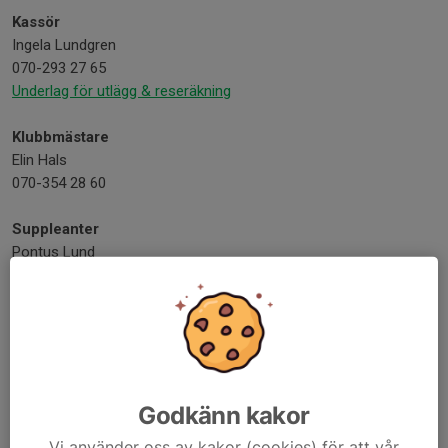
Kassör
Ingela Lundgren
070-293 27 65
Underlag för utlägg & reseräkning
Klubbmästare
Elin Hals
070-354 28 60
Suppleanter
Pontus Lund
070-973 34 61
Mats Vennberg
070-577 73 64
Godkänn kakor
Valberedning, ordf.
Christoffer Svensson
Vi använder oss av kakor (cookies) för att vår