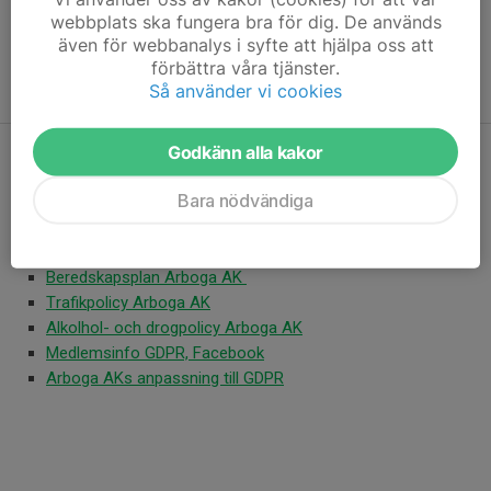
webbplats ska fungera bra för dig. De används
Valberedning
även för webbanalys i syfte att hjälpa oss att
Hannes Hofmann
förbättra våra tjänster.
Björn Ekstrand
Så använder vi cookies
Godkänn alla kakor
Styrdokument
Här hittar ni föreningens styrdokument:
Bara nödvändiga
Medlemsavtal Arboga AK
Tävlings- och lägerpolicy Arboga AK
Beredskapsplan Arboga AK
Trafikpolicy Arboga AK
Alkolhol- och drogpolicy Arboga AK
Medlemsinfo GDPR, Facebook
Arboga AKs anpassning till GDPR