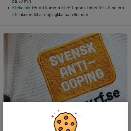
på 30 min
Klicka här
för att komma till röd-gröna listan för att se om
ett läkemedel är dopingklassat eller inte.