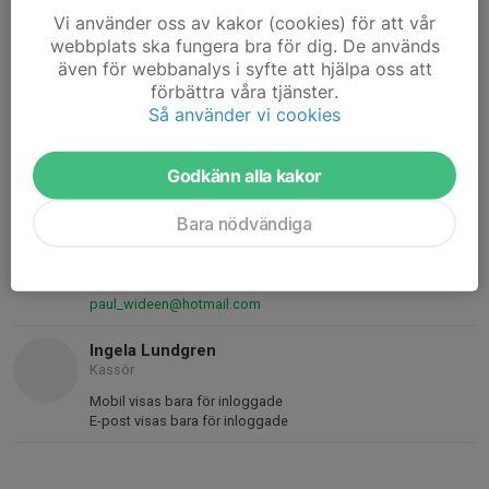
1231234236
Vi använder oss av kakor (cookies) för att vår
webbplats ska fungera bra för dig. De används
även för webbanalys i syfte att hjälpa oss att
Kontaktpersoner
förbättra våra tjänster.
Så använder vi cookies
Helena Larsson
Ordförande
070-662 28 84
Godkänn alla kakor
helenalarssons@gmail.com
Bara nödvändiga
Paul Wideen
Vice ordförande
073-513 28 41
paul_wideen@hotmail.com
Ingela Lundgren
Kassör
Mobil visas bara för inloggade
E-post visas bara för inloggade