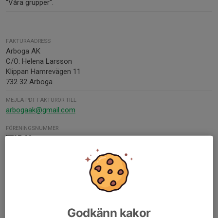
"Våra grupper".
FAKTURAADRESS
Arboga AK
C/O: Helena Larsson
Klippan Hamrevägen 11
732 32 Arboga
MEJLA PDF-FAKTUROR TILL
arbogaak@gmail.com
FÖRENINGSNUMMER
7797-09
ORG. NUMMER
878500-3057
BANKGIRO
5309-1161
Godkänn kakor
SWISH-NUMMER