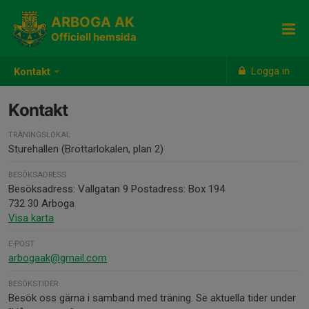
ARBOGA AK
Officiell hemsida
Logga in
Kontakt
Kontakt
TRÄNINGSLOKAL
Sturehallen (Brottarlokalen, plan 2)
BESÖKSADRESS
Besöksadress: Vallgatan 9 Postadress: Box 194
732 30 Arboga
Visa karta
E-POST
arbogaak@gmail.com
BESÖKSTIDER
Besök oss gärna i samband med träning. Se aktuella tider under