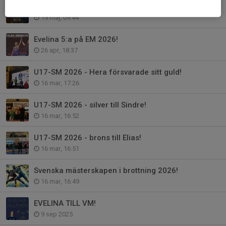
HERA REPRESENTERADE SVERIGE UNDER U17-EM!
19 maj, 09:44
Evelina 5:a på EM 2026!
26 apr, 18:37
U17-SM 2026 - Hera försvarade sitt guld!
16 mar, 17:26
U17-SM 2026 - silver till Sindre!
16 mar, 16:52
U17-SM 2026 - brons till Elias!
16 mar, 16:51
Svenska mästerskapen i brottning 2026!
16 mar, 16:49
EVELINA TILL VM!
9 sep 2025