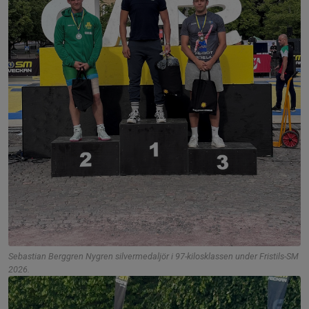
Sebastian Berggren Nygren silvermedaljör i 97-kilosklassen under Fristils-SM
2026.