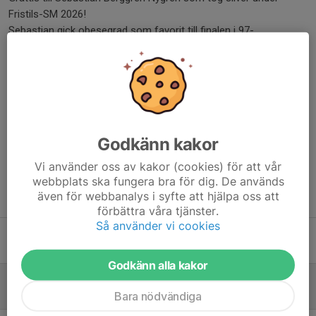
Fristils-SM 2026!
Sebastian gick obesegrad som favorit till finalen i 97-
kilosklassen. I de tre matcherna fram till finalen hade Sebastian
vunnit på teknisk överlägsenhet och inte tappat en enda poäng
men väl i finalen skadade han baksida lår och var tyvärr tvungen
att bryta matchen.
Dela nyhet
Godkänn kakor
Vi använder oss av kakor (cookies) för att vår
webbplats ska fungera bra för dig. De används
även för webbanalys i syfte att hjälpa oss att
Tidigare nyheter
förbättra våra tjänster.
Så använder vi cookies
Vilhelm tog guld under Fristils-SM 2026!
3 jul, 12:41
Godkänn alla kakor
Silver under Fristils-SM 2026 till Sebastian!
Bara nödvändiga
3 jul, 12:32