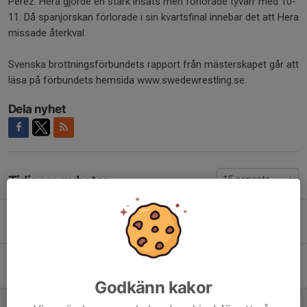
Perez. Hera gjorde en stark insats men förlorade tyvärr med 10-
11. Då spanjorskan förlorade i sin kvartsfinal innebar det att Hera
missade återkval.
Svenska brottningsförbundets rapport från mästerskapet går att
läsa på förbundets hemsida www.swedewrestling.se.
Dela nyhet
Tidigare nyheter
Vilhelm tog guld under Fristils-SM 2026!
3 jul, 12:41
Silver under Fristils-SM 2026 till Sebastian!
3 jul, 12:32
Godkänn kakor
HERA REPRESENTERADE SVERIGE UNDER U17-EM!