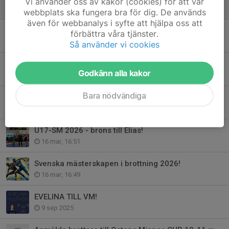
Vi använder oss av kakor (cookies) för att vår
19 maj, 09:44
webbplats ska fungera bra för dig. De används
även för webbanalys i syfte att hjälpa oss att
Evelina 5:a på EM 2026!
förbättra våra tjänster.
26 apr, 18:37
Så använder vi cookies
U17-SM 2026 - Hera försvarade sitt guld!
Godkänn alla kakor
16 mar, 17:26
Bara nödvändiga
U17-SM 2026 - silver till Sindre!
16 mar, 16:52
U17-SM 2026 - brons till Elias!
16 mar, 16:51
Svenska mästerskapen i brottning 2026!
16 mar, 16:49
EVELINA TILL VM!
9 sep 2025