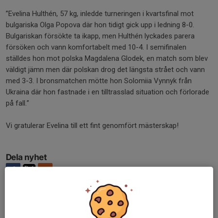
”Evelina Hulthén, 57 kg, inledde turneringen i kvartsfinal mot
bulgariska Olga Popova där hon tidigt gick upp i ledning 8-0.
Bulgariskan försökte ta ikapp, men Hulthén lyckades parera
försöken och vann komfortabelt med 10-4. I semifinalen
ställdes hon mot polska Magdalena Glodek, en match som blev
väldigt jämn men där polskan drog det längsta strået och vann
med 3-3. I bronsmatchen mötte hon Solomiia Vynnyk från
Ukraina där hon fastnade i en tilltrasslad situation och förlorade
på fall.”
Vi gratulerar Evelina till ett fint genomfört mästerskap!
Dela nyhet
Tidigare nyheter