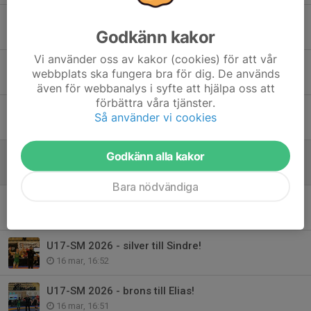
Vilhelm tog guld under Fristils-SM 2026!
Godkänn kakor
3 jul, 12:41
Vi använder oss av kakor (cookies) för att vår
Silver under Fristils-SM 2026 till Sebastian!
webbplats ska fungera bra för dig. De används
3 jul, 12:32
även för webbanalys i syfte att hjälpa oss att
förbättra våra tjänster.
HERA REPRESENTERADE SVERIGE UNDER U17-EM!
Så använder vi cookies
19 maj, 09:44
Godkänn alla kakor
Evelina 5:a på EM 2026!
26 apr, 18:37
Bara nödvändiga
U17-SM 2026 - Hera försvarade sitt guld!
16 mar, 17:26
U17-SM 2026 - silver till Sindre!
16 mar, 16:52
U17-SM 2026 - brons till Elias!
16 mar, 16:51