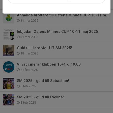
9 sep 2025
Anmälda brottare till Ostens Minnes CUP 10-11 maj 2025
31 mar 2025
Inbjudan Ostens Minnes CUP 10-11 maj 2025
31 mar 2025
Guld till Hera vid U17 SM 2025!
18 mar 2025
Vi vaccinerar klubben 15/4 kl 19.00
21 feb 2025
SM 2025 - guld till Sebastian!
8 feb 2025
SM 2025 - guld till Evelina!
8 feb 2025