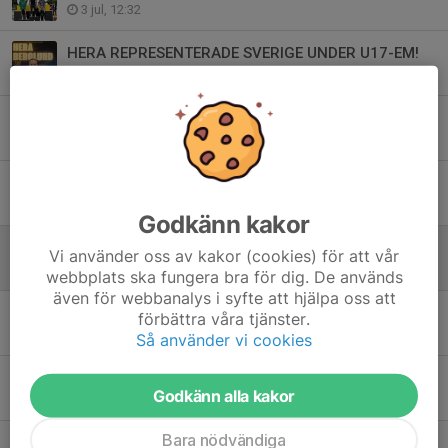
3 jul, 12:32
HERA REPRESENTERADE SVERIGE UNDER U17-EM!
19 maj, 09:44
Evelina 5:a på EM 2026!
26 apr, 18:37
U17-SM 2026 - Hera försvarade sitt guld!
16 mar, 17:26
Godkänn kakor
U17-SM 2026 - silver till Sindre!
Vi använder oss av kakor (cookies) för att vår
16 mar, 16:52
webbplats ska fungera bra för dig. De används
även för webbanalys i syfte att hjälpa oss att
U17-SM 2026 - brons till Elias!
förbättra våra tjänster.
16 mar, 16:51
Så använder vi cookies
Svenska mästerskapen i brottning 2026!
Godkänn alla kakor
16 mar, 16:49
Bara nödvändiga
EVELINA TILL VM!