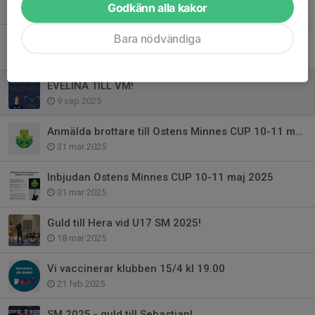
Godkänn alla kakor
16 mar, 16:51
Bara nödvändiga
Svenska mästerskapen i brottning 2026!
16 mar, 16:49
EVELINA TILL VM!
9 sep 2025
Anmälda brottare till Ostens Minnes CUP 10-11 maj 2025
31 mar 2025
Inbjudan Ostens Minnes CUP 10-11 maj 2025
31 mar 2025
Guld till Hera vid U17 SM 2025!
18 mar 2025
Vi vaccinerar klubben 15/4 kl 19.00
21 feb 2025
SM 2025 - guld till Sebastian!