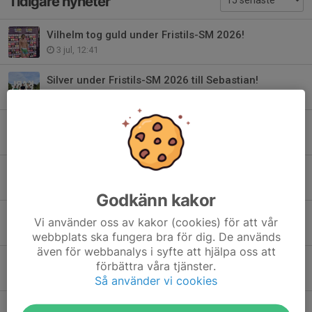
Tidigare nyheter
Vilhelm tog guld under Fristils-SM 2026!
3 jul, 12:41
Silver under Fristils-SM 2026 till Sebastian!
3 jul, 12:32
HERA REPRESENTERADE SVERIGE UNDER U17-EM!
19 maj, 09:44
Evelina 5:a på EM 2026!
26 apr, 18:37
Godkänn kakor
U17-SM 2026 - Hera försvarade sitt guld!
Vi använder oss av kakor (cookies) för att vår
16 mar, 17:26
webbplats ska fungera bra för dig. De används
även för webbanalys i syfte att hjälpa oss att
U17-SM 2026 - silver till Sindre!
förbättra våra tjänster.
16 mar, 16:52
Så använder vi cookies
U17-SM 2026 - brons till Elias!