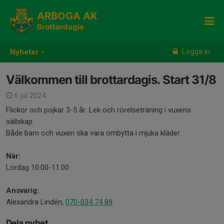
ARBOGA AK
Brottardagis
Logga in
Nyheter
Välkommen till brottardagis. Start 31/8
6 jul 2024
Flickor och pojkar 3-5 år. Lek och rörelseträning i vuxens
sällskap.
Både barn och vuxen ska vara ombytta i mjuka kläder.
När:
Lördag 10.00-11.00
Ansvarig:
Alexandra Lindén,
070-034 74 89
Dela nyhet