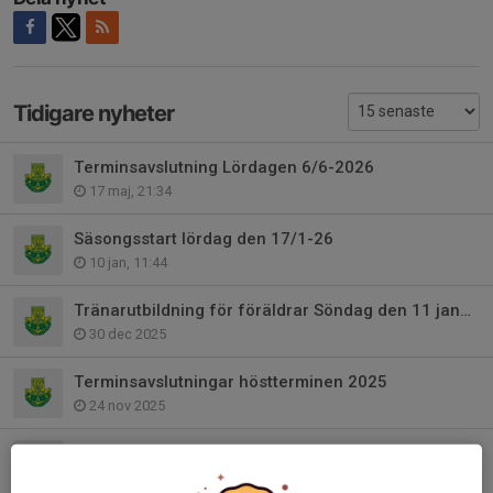
Tidigare nyheter
Terminsavslutning Lördagen 6/6-2026
17 maj, 21:34
Säsongsstart lördag den 17/1-26
10 jan, 11:44
Tränarutbildning för föräldrar Söndag den 11 januari
30 dec 2025
Terminsavslutningar höstterminen 2025
24 nov 2025
Träningen inställd 22/11
21 nov 2025