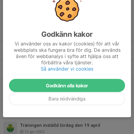
Tränarutbildning för föräldrar den 11 januari 2026
19 nov 2025
Förändring i träningsgrupperna
Godkänn kakor
19 nov 2025
Vi använder oss av kakor (cookies) för att vår
Tillfällig ingång till brottarlokalen
webbplats ska fungera bra för dig. De används
19 aug 2025
även för webbanalys i syfte att hjälpa oss att
förbättra våra tjänster.
Terminsstart hösten 2025
Så använder vi cookies
5 aug 2025
Godkänn alla kakor
Terminsavslutning
12 maj 2025
Bara nödvändiga
Träningen inställd 3 maj
2 maj 2025
Träningen inställd lördag den 19 april
12 apr 2025