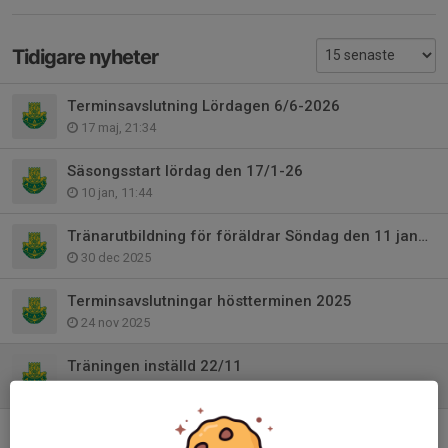
Tidigare nyheter
Terminsavslutning Lördagen 6/6-2026
17 maj, 21:34
Säsongsstart lördag den 17/1-26
10 jan, 11:44
Tränarutbildning för föräldrar Söndag den 11 januari
30 dec 2025
Terminsavslutningar höstterminen 2025
24 nov 2025
Träningen inställd 22/11
21 nov 2025
Tränarutbildning för föräldrar den 11 januari 2026