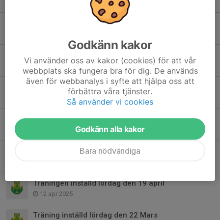
19 nov 2025
Förändring i träningsgrupperna
19 nov 2025
Godkänn kakor
Tillfällig ingång till brottarlokalen
Vi använder oss av kakor (cookies) för att vår
19 aug 2025
webbplats ska fungera bra för dig. De används
även för webbanalys i syfte att hjälpa oss att
Terminsstart hösten 2025
förbättra våra tjänster.
5 aug 2025
Så använder vi cookies
Terminsavslutning
Godkänn alla kakor
12 maj 2025
Bara nödvändiga
Träningen inställd 3 maj
2 maj 2025
Träningen inställd lördag den 19 april
12 apr 2025
Träning inställd lördag den 22 Mars