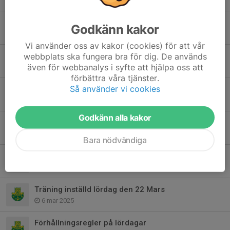
19 nov 2025
Tillfällig ingång till brottarlokalen
Godkänn kakor
19 aug 2025
Vi använder oss av kakor (cookies) för att vår
webbplats ska fungera bra för dig. De används
Terminsstart hösten 2025
även för webbanalys i syfte att hjälpa oss att
5 aug 2025
förbättra våra tjänster.
Så använder vi cookies
Terminsavslutning
12 maj 2025
Godkänn alla kakor
Träningen inställd 3 maj
2 maj 2025
Bara nödvändiga
Träningen inställd lördag den 19 april
12 apr 2025
Träning inställd lördag den 22 Mars
6 mar 2025
Förhållningsregler på lördagar