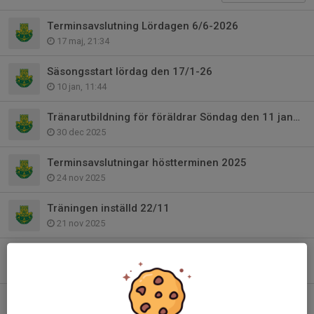
Terminsavslutning Lördagen 6/6-2026
17 maj, 21:34
Säsongsstart lördag den 17/1-26
10 jan, 11:44
Tränarutbildning för föräldrar Söndag den 11 januari
30 dec 2025
Terminsavslutningar höstterminen 2025
24 nov 2025
Träningen inställd 22/11
21 nov 2025
Tränarutbildning för föräldrar den 11 januari 2026
19 nov 2025
Förändring i träningsgrupperna