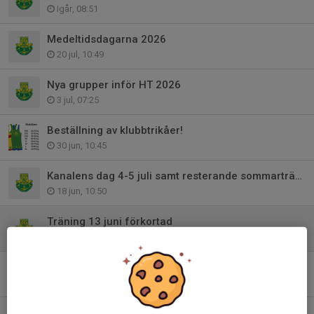
Igår, 08:51
Medeltidsdagarna 2026
20 jul, 10:49
Nya grupper inför HT 2026
3 jul, 07:25
Beställning av klubbtrikåer!
30 jun, 10:45
Kanalens dag 4-5 juli samt resterande sommarträning
18 jun, 10:50
Träning 13 juni förkortad
13 jun, 08:12
Uppdatering sommarträning 2026
8 jun, 14:52
Ny gruppindelning och träningstider från och med höstterminen 2026