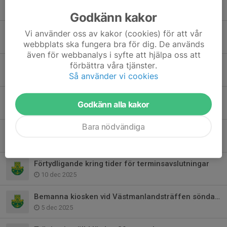
1 jun, 11:14
Godkänn kakor
Terminsavslutning vårtermin 2026 och sommarträning
Vi använder oss av kakor (cookies) för att vår
webbplats ska fungera bra för dig. De används
11 maj, 09:59
även för webbanalys i syfte att hjälpa oss att
förbättra våra tjänster.
Träning på påskafton 4 april inställd
Så använder vi cookies
31 mar, 15:00
Träningstider för Brottning grund
Godkänn alla kakor
16 jan, 20:27
Bara nödvändiga
Tränarutbildning för föräldrar söndag 11 januari
28 dec 2025
Förtydligande kring tider för terminsavslutningar
10 dec 2025
Bemanna kiosken vid Västmanlandsträffen söndag 14 december
5 dec 2025